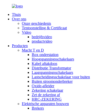
Thuis
Over ons
Onze geschiedenis
Tentoonstelling & Certificaat
Video
bedrijfsvideo
productvideo
Producten
Macht T en D
Box onderstation
Hoogspanningsschakelaars
Kabel aftakdoos
Distributie Transformator
Laagspanningsschakelaars
Lastscheidingsschakelaar voor buiten
Buiten stroomonderbreker
Oxide-afleider
Zekering schakelaar
Zet de zekering af
HRC-ZEKERING
Elektrische apparaten bouwen
Brekers