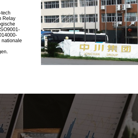
-tech
h Relay
ogische
 ISO9001-
SO14000-
e nationale
gen.