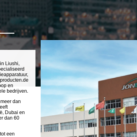
n Liushi,
ecialiseerd
tieapparatuur,
 producten.de
oop en
le bedrijven.
n meer dan
eeft
ië, Dubai en
er dan 60
tot een