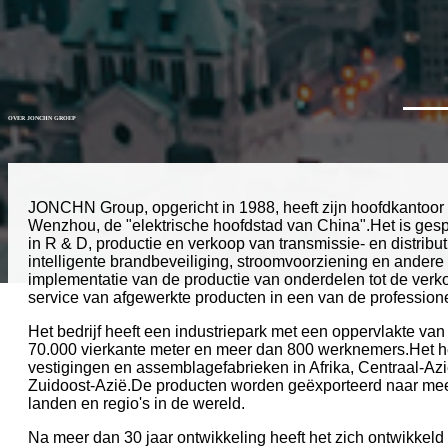
OVER JONCHN GROEP
JONCHN Group, opgericht in 1988, heeft zijn hoofdkantoor i
Wenzhou, de "elektrische hoofdstad van China".Het is gesp
in R & D, productie en verkoop van transmissie- en distribu
intelligente brandbeveiliging, stroomvoorziening en andere
implementatie van de productie van onderdelen tot de verk
service van afgewerkte producten in een van de professione
Het bedrijf heeft een industriepark met een oppervlakte va
70.000 vierkante meter en meer dan 800 werknemers.Het h
vestigingen en assemblagefabrieken in Afrika, Centraal-Az
Zuidoost-Azië.De producten worden geëxporteerd naar me
landen en regio's in de wereld.
Na meer dan 30 jaar ontwikkeling heeft het zich ontwikkeld 