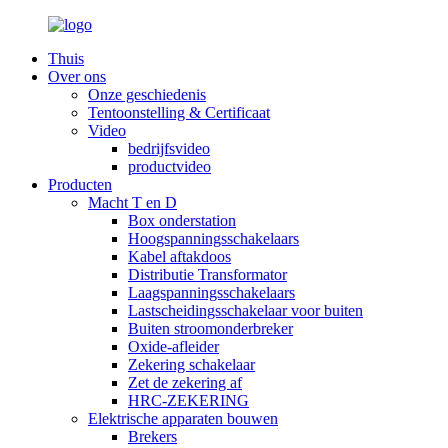
Thuis
Over ons
Onze geschiedenis
Tentoonstelling & Certificaat
Video
bedrijfsvideo
productvideo
Producten
Macht T en D
Box onderstation
Hoogspanningsschakelaars
Kabel aftakdoos
Distributie Transformator
Laagspanningsschakelaars
Lastscheidingsschakelaar voor buiten
Buiten stroomonderbreker
Oxide-afleider
Zekering schakelaar
Zet de zekering af
HRC-ZEKERING
Elektrische apparaten bouwen
Brekers