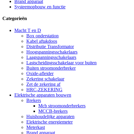
Brand apparaat
Systeemopbouw en functie
Categorieën
Macht T en D
Box onderstation
Kabel aftakdoos
Distributie Transformator
Hoogspanningsschakelaars
Laagspanningsschakelaars
Lastscheidingsschakelaar voor buiten
Buiten stroomonderbreker
Oxide-afleider
Zekering schakelaar
Zet de zekering af
HRC-ZEKERING
Elektrische apparaten bouwen
Brekers
Mcb stroomonderbrekers
MCCB-brekers
Huishoudelijke apparaten
Elektrische energiemeter
Meterkast
Brand apparaat