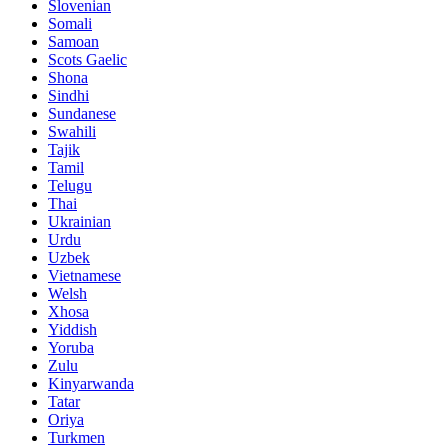
Slovenian
Somali
Samoan
Scots Gaelic
Shona
Sindhi
Sundanese
Swahili
Tajik
Tamil
Telugu
Thai
Ukrainian
Urdu
Uzbek
Vietnamese
Welsh
Xhosa
Yiddish
Yoruba
Zulu
Kinyarwanda
Tatar
Oriya
Turkmen