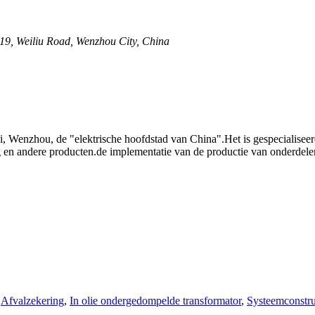
19, Weiliu Road, Wenzhou City, China
 Wenzhou, de "elektrische hoofdstad van China".Het is gespecialiseer
ing en andere producten.de implementatie van de productie van onderdel
,
Afvalzekering
,
In olie ondergedompelde transformator
,
Systeemconstruc