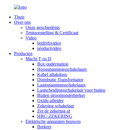
Thuis
Over ons
Onze geschiedenis
Tentoonstelling & Certificaat
Video
bedrijfsvideo
productvideo
Producten
Macht T en D
Box onderstation
Hoogspanningsschakelaars
Kabel aftakdoos
Distributie Transformator
Laagspanningsschakelaars
Lastscheidingsschakelaar voor buiten
Buiten stroomonderbreker
Oxide-afleider
Zekering schakelaar
Zet de zekering af
HRC-ZEKERING
Elektrische apparaten bouwen
Brekers