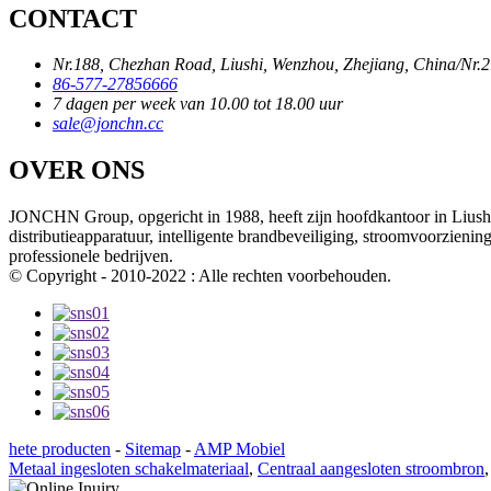
CONTACT
Nr.188, Chezhan Road, Liushi, Wenzhou, Zhejiang, China/Nr.2
86-577-27856666
7 dagen per week van 10.00 tot 18.00 uur
sale@jonchn.cc
OVER ONS
JONCHN Group, opgericht in 1988, heeft zijn hoofdkantoor in Liushi,
distributieapparatuur, intelligente brandbeveiliging, stroomvoorzien
professionele bedrijven.
© Copyright - 2010-2022 : Alle rechten voorbehouden.
hete producten
-
Sitemap
-
AMP Mobiel
Metaal ingesloten schakelmateriaal
,
Centraal aangesloten stroombron