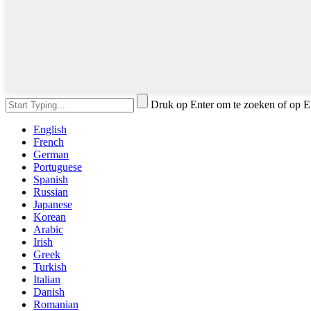
Druk op Enter om te zoeken of op E
English
French
German
Portuguese
Spanish
Russian
Japanese
Korean
Arabic
Irish
Greek
Turkish
Italian
Danish
Romanian