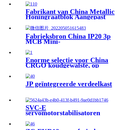
Fabrikant van China Metallic
Honingraatblok Aangepast
voor Emissiebeheersing
Katalysator
Fabrieksbron China IP20 3p
MCB Mini-
stroomonderbreker JHB7-
serie:
Enorme selectie voor China
CRGO koudgewalste, op
graan georiënteerde
elektrische siliciumstalen
spoel voor driefasige
JP geïntegreerde verdeelkast
transformatie ijzeren kern
Ferro-laminering
SVC-E
servomotorstabilisatoren