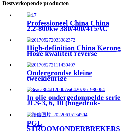
Bestverkopende producten
Professioneel China China
2.2-800kw 380/400/415AC
Uitgang Drie 3-fasen EPS-
voeding:
High-definition China Kerong
Hoge kwaliteit reverse
engineering-services Project
One-stop printplaatontwerp
Lay-outservice en
Ondergrondse kleine
softwareontwikkeling
tweekleurige
identificatieverlichting
In olie ondergedompelde serie
JLS-3, 6, 10 (hogedruk-
doseerkasten)
PGL
STROOMONDERBREKERS
DRIE FASEN