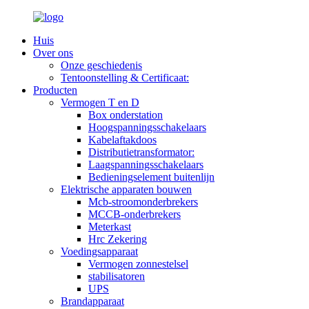
Huis
Over ons
Onze geschiedenis
Tentoonstelling & Certificaat:
Producten
Vermogen T en D
Box onderstation
Hoogspanningsschakelaars
Kabelaftakdoos
Distributietransformator:
Laagspanningsschakelaars
Bedieningselement buitenlijn
Elektrische apparaten bouwen
Mcb-stroomonderbrekers
MCCB-onderbrekers
Meterkast
Hrc Zekering
Voedingsapparaat
Vermogen zonnestelsel
stabilisatoren
UPS
Brandapparaat