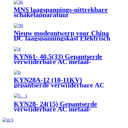
MNS laagspannings-uittrekbare
schakelapparatuur
Nieuw modeontwerp voor China
DC laagspanningskast Elektrisch
schakelmateriaal voor elektrische
apparatuur
KYN61- 40.5(33) Gepantserde
verwijderbare AC metaal-
omsloten switehgear
KYN28A-12 (10-11KV)
gepantserde verwijderbare AC
metaal-ingesloten switohgear
KYN28- 24(15) Gepantserde
verwijderbare AC metaal-
omsloten switehgear