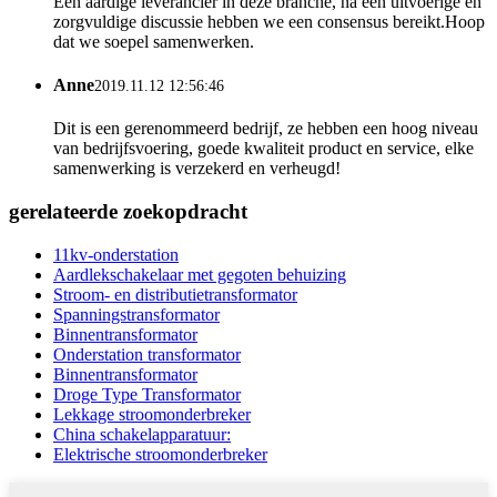
Een aardige leverancier in deze branche, na een uitvoerige en
zorgvuldige discussie hebben we een consensus bereikt.Hoop
dat we soepel samenwerken.
Anne
2019.11.12 12:56:46
Dit is een gerenommeerd bedrijf, ze hebben een hoog niveau
van bedrijfsvoering, goede kwaliteit product en service, elke
samenwerking is verzekerd en verheugd!
gerelateerde zoekopdracht
11kv-onderstation
Aardlekschakelaar met gegoten behuizing
Stroom- en distributietransformator
Spanningstransformator
Binnentransformator
Onderstation transformator
Binnentransformator
Droge Type Transformator
Lekkage stroomonderbreker
China schakelapparatuur:
Elektrische stroomonderbreker