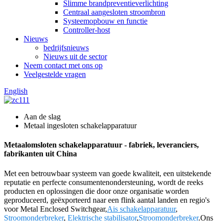
Slimme brandpreventieverlichting
Centraal aangesloten stroombron
Systeemopbouw en functie
Controller-host
Nieuws
bedrijfsnieuws
Nieuws uit de sector
Neem contact met ons op
Veelgestelde vragen
English
Aan de slag
Metaal ingesloten schakelapparatuur
Metaalomsloten schakelapparatuur - fabriek, leveranciers,
fabrikanten uit China
Met een betrouwbaar systeem van goede kwaliteit, een uitstekende
reputatie en perfecte consumentenondersteuning, wordt de reeks
producten en oplossingen die door onze organisatie worden
geproduceerd, geëxporteerd naar een flink aantal landen en regio's
voor Metal Enclosed Switchgear,
Ais schakelapparatuur
,
Stroomonderbreker
,
Elektrische stabilisator
,
Stroomonderbreker
.Ons